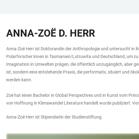
ZUM
HAUPTNAVIGATION
WEBSEITENSUCHE
LINKS
HAUPTINHALT
ÖFFNEN
ÖFFNEN
ZUR
ANNA-ZOË D. HERR
BARRIEREFREIHEIT
Anna-Zoë Herr ist Doktorandin der Anthropologie und untersucht in i
Polarforscher:innen in Tasmanien/Lutruwita und Deutschland, um z
Imagination in Umwelten prägen, die öffentlich unzugänglich, aber ge
ist, sondern eine entstehende Praxis, die performativ, situiert und 
werden kann.
Zoë hat einen Bachelor in Global Perspectives und in Kunst vom Princip
von Hoffnung in Klimawandel Literature handelt wurde publiziert. Vo
Anna-Zoë Herr ist Stipendiatin der Studienstiftung.